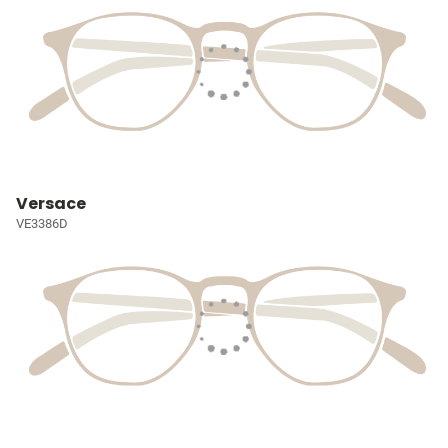
Versace
VE3386D