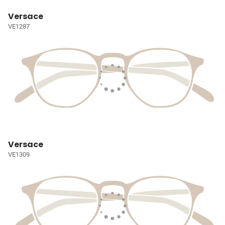
Versace
VE1287
Versace
VE1309