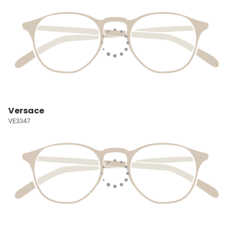
Versace
VE3347