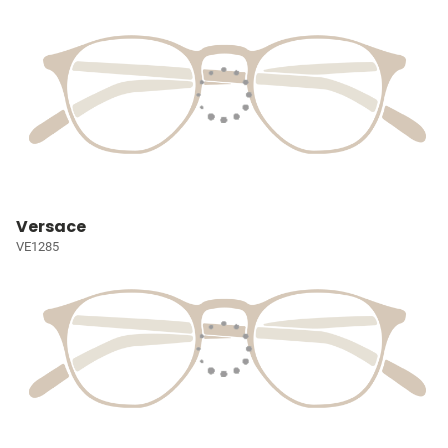
Versace
VE1285