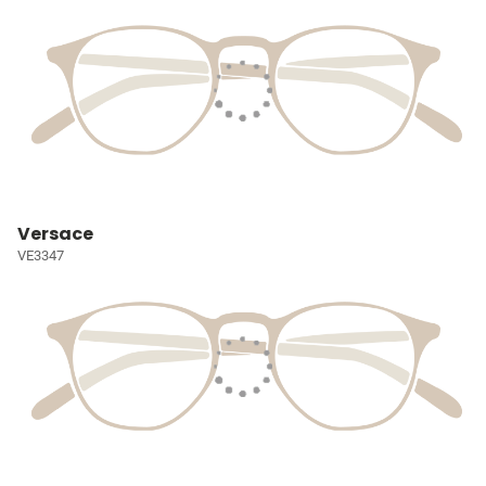
Versace
VE3347