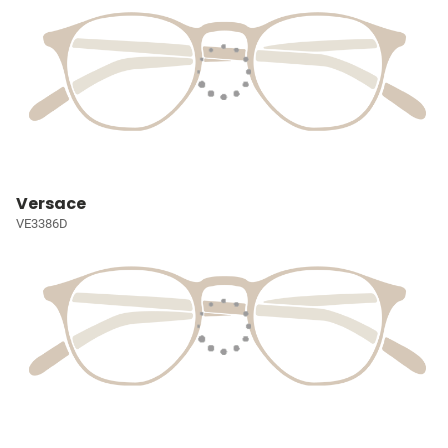
Versace
VE3386D