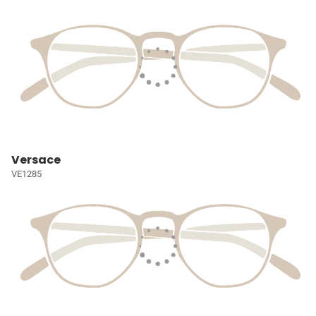
Versace
VE1285