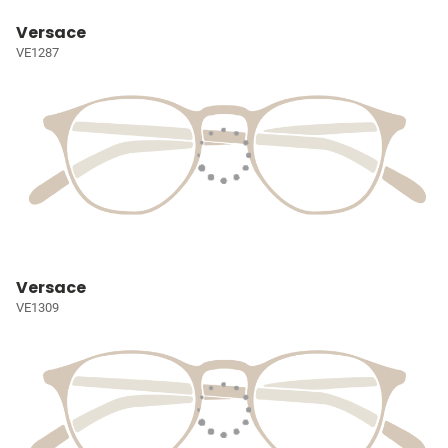
Versace
VE1287
Versace
VE1309